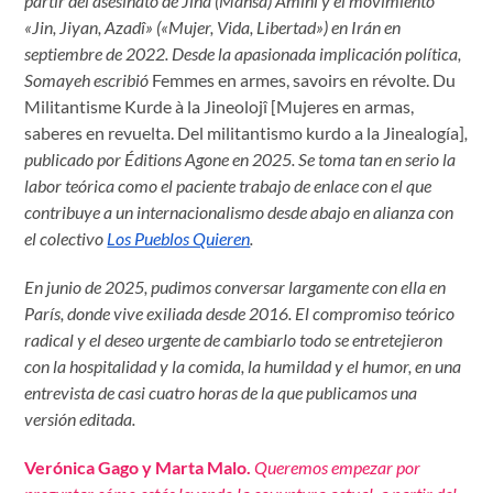
partir del
asesinato de Jina (Mahsa) Amini y
e
l
movimiento
«Jin, Jiyan, Azadî» («Mujer, Vida, Libertad») en Ir
án en
septiembre de 2022.
Desde la apasionada implicación política,
Somayeh
escribió
Femmes en armes, savoirs en révolte. Du
Militantisme Kurde à la Jineolojî [Mujeres en armas,
saberes en revuelta. Del militantismo kurdo a la Jinealogía]
,
publicado por
É
ditions Agone en 2025. Se toma tan en serio la
labor teórica como el
paciente
trabajo de enlace con el que
contribuye a un internacionalismo desde abajo
en alianza con
el colectivo
Los Pueblos Quieren
.
En junio de 2025, p
udimos conversar largamente con ella en
París, donde vive exiliada desde 201
6
.
El
compromiso te
órico
radical y el deseo urgente de cambiarlo todo se entretejieron
con la hospitalidad y la comida, la humildad y el humor, en una
entrevista de casi cuatro horas de la que publicamos una
versión editada.
Verónica Gago y Marta Malo.
Queremos empezar por