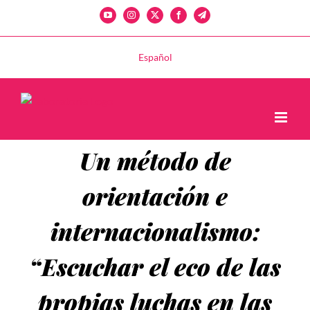
Saltar
YouTube
Instagram
X
Facebook
Telegram
al
contenido
Español
Un método de
orientación e
internacionalismo:
“Escuchar el eco de las
propias luchas en las