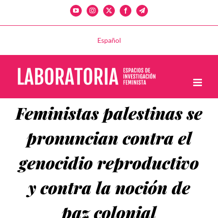
Saltar
YouTube
Instagram
X
Facebook
Telegram
al
contenido
Español
Feministas palestinas se
pronuncian contra el
genocidio reproductivo
y contra la noción de
paz colonial