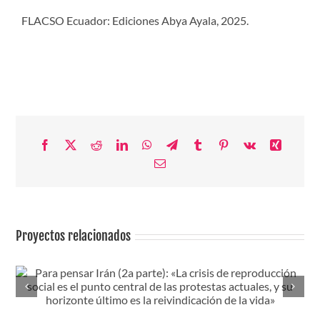
FLACSO Ecuador: Ediciones Abya Ayala, 2025.
Facebook
X
Reddit
LinkedIn
WhatsApp
Telegram
Tumblr
Pinterest
Vk
Xing
Correo
electrónico
Proyectos relacionados
INSISTENCIAS: Leer la contrarrevolución, hacer balance,
cultivar la esperanza