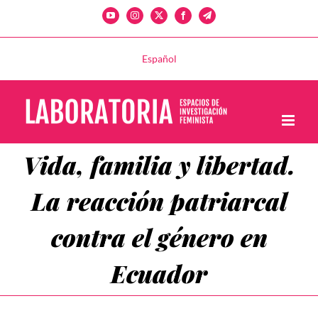
Saltar
YouTube
Instagram
X
Facebook
Telegram
al
contenido
Español
Vida, familia y libertad.
La reacción patriarcal
contra el género en
Ecuador