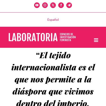
Saltar
YouTube
Instagram
X
Facebook
Telegram
al
contenido
Español
“El tejido
internacionalista es el
que nos permite a la
diáspora que vivimos
dentro del imperio,