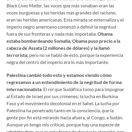
Black Lives Matter
, las voces que más sonaban eran las
voces burguesas y las heridas más grandes del racismo,
eran las heridas americanas. Esta mirada se externaliza y el
imperio negro americano comenzó a definir la negritud
fuera de sus fronteras y nada más importaba.
Obama
estaba bombardeando Somalia, Obama puso precio a la
cabeza de Assata (2 millones de dólares) y la llamó
terrorista;
pero no se habló de esto, porque la experiencia
negra del centro del imperio era lo más importante.
Palestina cambió todo esto y estamos viendo cómo
regresamos a un entendimiento de la negritud de forma
internacionalista
. El rol que Sudáfrica tomó para impugnar
al Estado de Israel por sus crímenes; la lucha en Burkina
Faso y el movimiento decolonial en el Sahel. La lucha por
Palestina ha penetrado tanto en la consciencia, que la
gente por fin está mirando hacia afuera, al Congo, a Sudán.
Aunque yo tengo mis críticas, porque hay una especie de
whataboutism,
que es esta forma de desviar la atención, por