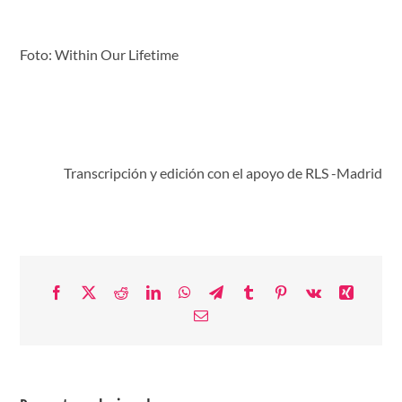
Foto: Within Our Lifetime
Transcripción y edición con el apoyo de RLS -Madrid
Facebook
X
Reddit
LinkedIn
WhatsApp
Telegram
Tumblr
Pinterest
Vk
Xing
Correo
electrónico