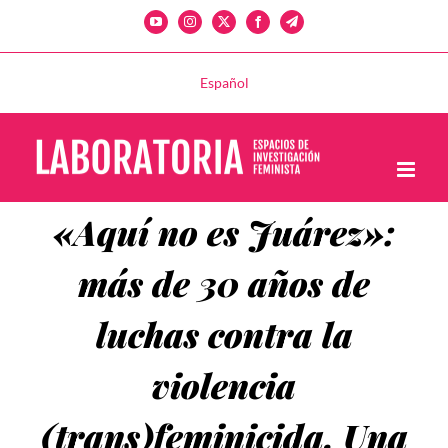
Saltar
YouTube
Instagram
X
Facebook
Telegram
al
contenido
Español
«Aquí no es Juárez»:
más de 30 años de
luchas contra la
violencia
(trans)feminicida. Una