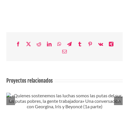
Facebook
X
Reddit
LinkedIn
WhatsApp
Telegram
Tumblr
Pinterest
Vk
Xing
Correo
electrónico
Proyectos relacionados
Lucha, cuidados, gozo. Una entrevista a la Candidata Sin
Papeles de Bruselas