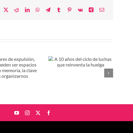
acebook
X
Reddit
LinkedIn
WhatsApp
Telegram
Tumblr
Pinterest
Vk
Xing
Correo
electrónico
años del ciclo de luchas
e reinventa la huelga