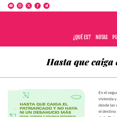
Saltar
YouTube
Instagram
X
Facebook
Telegram
al
contenido
¿QUÉ ES?
NOTAS
PU
Hasta que caiga 
En el segu
vivienda y
desde las 
el destino