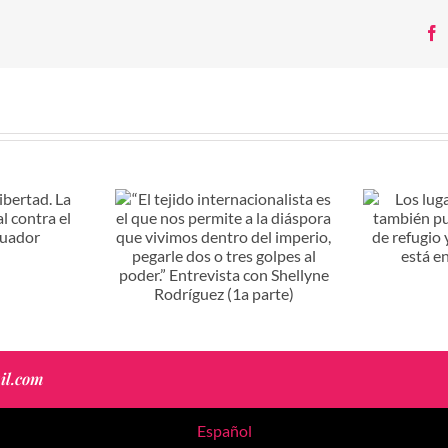
F
nternacionalista
Los lugares de expulsión,
A 10 
os permite a la
también pueden ser
qu
 vivimos dentro
espacios de refugio y
 pegarle dos o
memoria, la clave está en
es al poder.”
organizarnos
 con Shellyne
 (1a parte)
il.com
Español