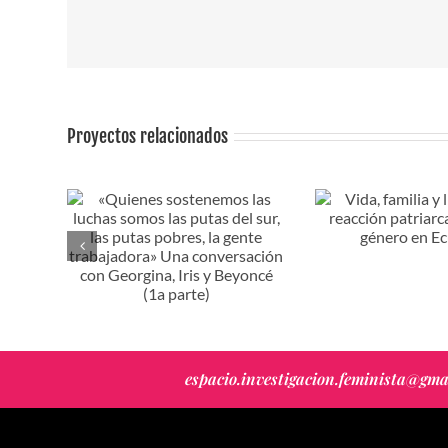
Proyectos relacionados
“El tejido i
os las
Vida, familia y libertad. La
es el que n
tas del
reacción patriarcal contra el
diáspora que
es, la
género en Ecuador
del imperio,
» Una
tres golp
orgina,
Entrevista
parte)
Rodríguez
espacio.investigacion.feminista@gma