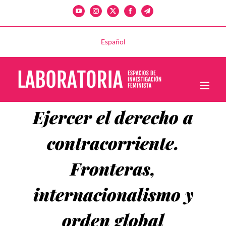
Saltar
YouTube
Instagram
X
Facebook
Telegram
al
contenido
Español
Ejercer el derecho a
contracorriente.
Fronteras,
internacionalismo y
orden global