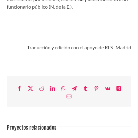
funcionario público (N. de la E.).
Traducción y edición con el apoyo de RLS -Madrid
Facebook
X
Reddit
LinkedIn
WhatsApp
Telegram
Tumblr
Pinterest
Vk
Xing
Correo
electrónico
Proyectos relacionados