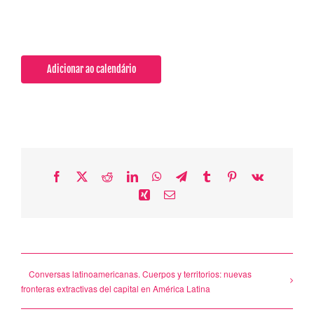
Adicionar ao calendário
Facebook
X
Reddit
LinkedIn
WhatsApp
Telegram
Tumblr
Pinterest
Vk
Xing
Email
Conversas latinoamericanas. Cuerpos y territorios: nuevas
fronteras extractivas del capital en América Latina