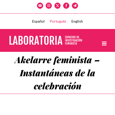
Skip
YouTube
Instagram
X
Facebook
Telegram
to
content
Español
Português
English
Akelarre feminista –
Instantáneas de la
celebración