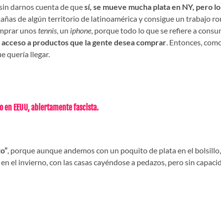
 sin darnos cuenta de que
sí, se mueve mucha plata en NY, pero l
tañas de algún territorio de latinoamérica y consigue un trabajo r
omprar unos
tennis
, un
iphone
, porque todo lo que se refiere a cons
s acceso a productos que la gente desea comprar
. Entonces, com
e quería llegar.
en EEUU, abiertamente fascista.
to”
, porque aunque andemos con un poquito de plata en el bolsillo, 
 en el invierno, con las casas cayéndose a pedazos, pero sin capac