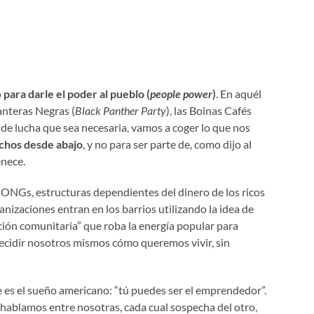
ó
para darle el poder al pueblo
(
people power
)
. En aquél
anteras Negras (
Black Panther Party
), las Boinas Cafés
 de lucha que sea necesaria, vamos a coger lo que nos
echos desde abajo
, y no para ser parte de, como dijo al
enece.
o, ONGs, estructuras dependientes del dinero de los ricos
nizaciones entran en los barrios utilizando la idea de
ación comunitaria” que roba la energía popular para
decidir nosotros mismos cómo queremos vivir, sin
e es el sueño americano: “tú puedes ser el emprendedor”.
o hablamos entre nosotras, cada cual sospecha del otro,