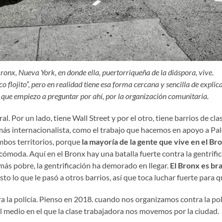
Bronx, Nueva York, en donde ella, puertorriqueña de la diáspora, vive.
 flojito”, pero en realidad tiene esa forma cercana y sencilla de explic
 que empiezo a preguntar por ahí, por la organización comunitaria.
. Por un lado, tiene Wall Street y por el otro, tiene barrios de cla
s internacionalista, como el trabajo que hacemos en apoyo a Pale
mbos territorios, porque
la mayoría de la gente que vive en el Br
cómoda. Aquí en el Bronx hay una batalla fuerte contra la gentrifi
 más pobre, la gentrificación ha demorado en llegar.
El Bronx es br
o lo que le pasó a otros barrios, así que toca luchar fuerte para 
a policía. Pienso en 2018. cuando nos organizamos contra la policí
el medio en el que la clase trabajadora nos movemos por la ciudad.