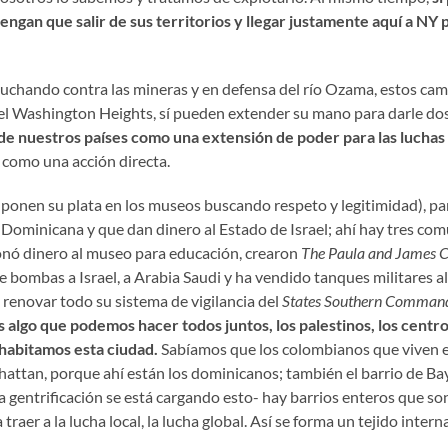
ngan que salir de sus territorios y llegar justamente aquí a NY 
chando contra las mineras y en defensa del río Ozama, estos camp
 del Washington Heights, sí pueden extender su mano para darle dos
de nuestros países como una extensión de poder para las luchas 
 como una acción directa.
ponen su plata en los museos buscando respeto y legitimidad), pa
n Dominicana y que dan dinero al Estado de Israel; ahí hay tres c
donó dinero al museo para educación, crearon
The Paula and James C
 bombas a Israel, a Arabia Saudi y ha vendido tanques militares al
renovar todo su sistema de vigilancia del
States Southern Comman
 algo que podemos hacer todos juntos, los palestinos, los cent
e habitamos esta ciudad.
Sabíamos que los colombianos que viven 
hattan, porque ahí están los dominicanos; también el barrio de Ba
a gentrificación se está cargando esto- hay barrios enteros que so
raer a la lucha local, la lucha global. Así se forma un tejido inter