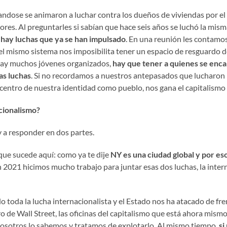
andose se animaron a luchar contra los dueños de viviendas por e
res. Al preguntarles si sabían que hace seis años se luchó la misma 
 hay luchas que ya se han impulsado
. En una reunión les contamos
l mismo sistema nos imposibilita tener un espacio de resguardo de 
 hay muchos jóvenes organizados,
hay que tener a quienes se enca
as luchas
. Si no recordamos a nuestros antepasados que lucharon p
 centro de nuestra identidad como pueblo, nos gana el capitalismo 
acionalismo?
y a responder en dos partes.
que sucede aquí: como ya te dije
NY es una ciudad global y por es
 2021 hicimos mucho trabajo para juntar esas dos luchas, la intern
oda la lucha internacionalista y el Estado nos ha atacado de fren
o de Wall Street, las oficinas del capitalismo que está ahora mismo
. Nosotros lo sabemos y tratamos de explotarlo. Al mismo tiempo,
si