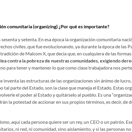
ión comunitaria (organizing) ¿Por qué es importante?
sesenta y setenta. En esa época la organización comunitaria naci
chos civiles, que fue evolucionando, ya durante la época de las P
 tradición de Malcom X, que decía que, en cualquiera de las formas
elea contra la pobreza de nuestras comunidades, exigiendo der
 sino para tener y mantener lo que como clase trabajadora nos pert
se inventa las estructuras de las organizaciones sin ánimo de lucr
al parte del Estado, son la clase que maneja el Estado. Estas orga
olverle el poder al Estado y quitárselo al pueblo. Es una “organiz
án la potestad de accionar en sus propios términos, es decir, de 
lismo, aquí cada persona quiere ser un rey, un CEO o un patrón. Es
itarios, ni red, ni comunidad, sino aislamiento, y si las personas n