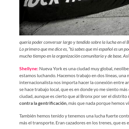
quería poder conversar largo y tendido sobre la lucha en el 
Lo primero que me dice es, “tú sabes que mi español es un poco
mucho tiempo en la organización comunitaria y de base. Así
Shellyne:
Nueva York es una ciudad muy global, neoliberal
estamos luchando. Hacemos trabajo en dos líneas, una má
internacionalista nos importa hacer la conexión entre a
se hace trabajo local, que es en donde yo me siento más 
ciudad, aunque es cierto que al Bronx por ser el distrito
contra la gentrificación
, más que nada porque hemos vist
También hemos tenido y tenemos una lucha fuerte contra l
más el transporte. Eran cazadores en los trenes, que es 