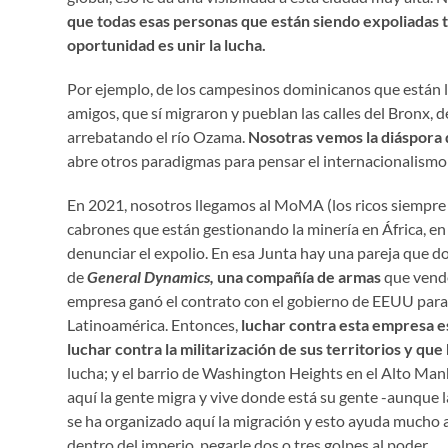
que todas esas personas que están siendo expoliadas te
oportunidad es unir la lucha.
Por ejemplo, de los campesinos dominicanos que están lu
amigos, que sí migraron y pueblan las calles del Bronx,
arrebatando el río Ozama.
Nosotras vemos la diáspora 
abre otros paradigmas para pensar el internacionalismo
En 2021, nosotros llegamos al MoMA (los ricos siempre 
cabrones que están gestionando la minería en África, e
denunciar el expolio. En esa Junta hay una pareja que 
de
General Dynamics,
una compañía de armas
que vende
empresa ganó el contrato con el gobierno de EEUU para 
Latinoamérica. Entonces,
luchar contra esta empresa es
luchar contra la militarización de sus territorios y qu
lucha; y el barrio de Washington Heights en el Alto Man
aquí la gente migra y vive donde está su gente -aunque l
se ha organizado aquí la migración y esto ayuda mucho a t
dentro del imperio, pegarle dos o tres golpes al poder.