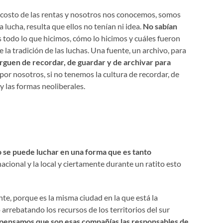
l costo de las rentas y nosotros nos conocemos, somos
lucha, resulta que ellos no tenían ni idea.
No sabían
 todo lo que hicimos, cómo lo hicimos y cuáles fueron
la tradición de las luchas. Una fuente, un archivo, para
rguen de recordar, de guardar y de archivar para
or nosotros, si no tenemos la cultura de recordar, de
y las formas neoliberales.
o se puede luchar en una forma que es tanto
acional y la local y ciertamente durante un ratito esto
te, porque es la misma ciudad en la que está la
 arrebatando los recursos de los territorios del sur
 pensamos que son esas compañías las responsables de