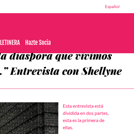
Español
OLETINERA
Hazte Socia
 la diáspora que vivimos
.” Entrevista con Shellyne
Esta entrevista está
dividida en dos partes,
esta es la primera de
ellas.