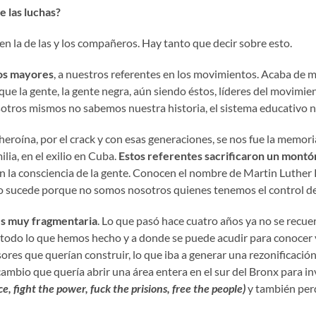
e las luchas?
n la de las y los compañeros. Hay tanto que decir sobre esto.
os mayores
, a nuestros referentes en los movimientos. Acaba de m
que la gente, la gente negra, aún siendo éstos, líderes del movimi
otros mismos no sabemos nuestra historia, el sistema educativo 
heroína, por el crack y con esas generaciones, se nos fue la memori
lia, en el exilio en Cuba.
Estos referentes sacrificaron un montón
en la consciencia de la gente. Conocen el nombre de Martin Luther 
esto sucede porque no somos nosotros quienes tenemos el control d
es muy fragmentaria
. Lo que pasó hace cuatro años ya no se recuer
 todo lo que hemos hecho y a donde se puede acudir para conocer y
res que querían construir, lo que iba a generar una rezonificación 
mbio que quería abrir una área entera en el sur del Bronx para i
ce, fight the power, fuck the prisions, free the people)
y también per